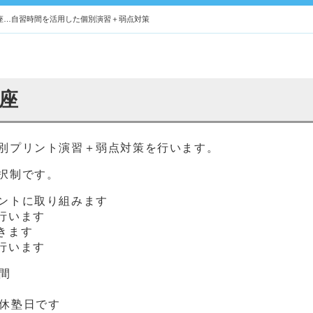
座…自習時間を活用した個別演習＋弱点対策
座
別プリント演習＋弱点対策を行います。
択制です。
ントに取り組みます
行います
きます
行います
期間
)は休塾日です