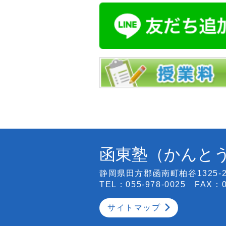
函東塾（かんと
静岡県田方郡函南町柏谷1325-
TEL：055-978-0025 FAX：0
サイトマップ