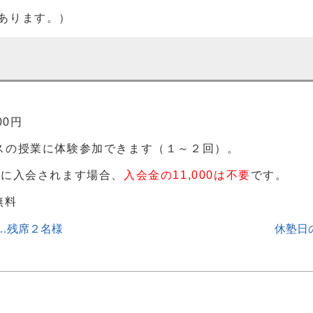
あります。）
00円
スの授業に体験参加できます（１～２回）。
式に入会されます場合、
入会金の11,000は不要
です。
無料
…残席２名様
休塾日