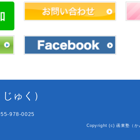
うじゅく）
2
55-978-0025
Copyright (c) 函東塾（か