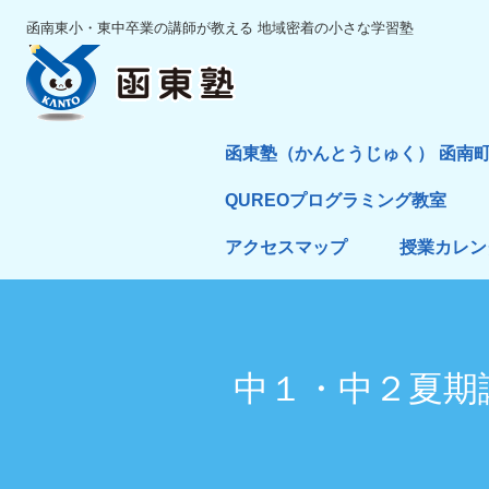
函南東小・東中卒業の講師が教える 地域密着の小さな学習塾
函東塾（かんとうじゅく） 函南
QUREOプログラミング教室
アクセスマップ
授業カレン
中１・中２夏期